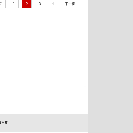
页
1
2
3
4
下一页
兴首屏