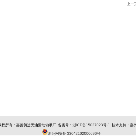
上一
版权所有：
嘉善昶达无油滑动轴承厂
备案号：
浙ICP备15027023号-1
技术支持：嘉
浙公网安备 33042102000696号