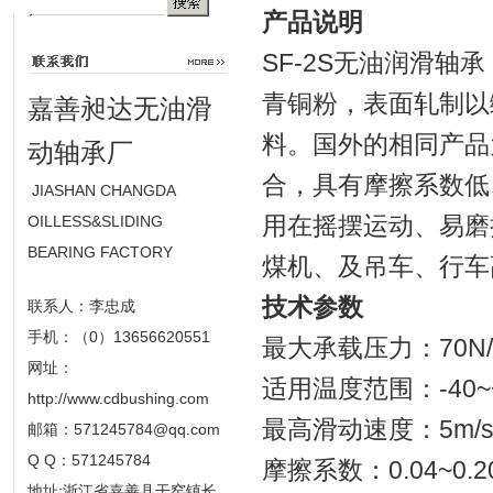
产品说明
SF-2S无油润滑轴
青铜粉，表面轧制以
嘉善昶达无油滑
料。国外的相同产品
动轴承厂
合，具有摩擦系数低
JIASHAN CHANGDA
用在摇摆运动、易磨
OILLESS&SLIDING
BEARING FACTORY
煤机、及吊车、行车
技术参数
联系人：李忠成
手机：（0）13656620551
最大承载压力：70N/
网址：
适用温度范围：-40~
http://www.cdbushing.com
最高滑动速度：5m/
邮箱：
571245784@qq.com
Q Q：571245784
摩擦系数：0.04~0.2
地址:浙江省嘉善县干窑镇长