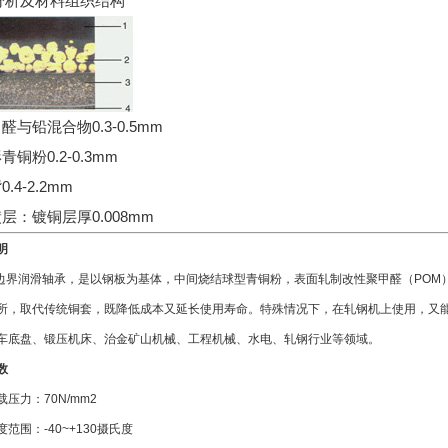
分析及材料组织结构
申醛与铅混合物0.3-0.5mm
青铜粉0.2-0.3mm
0.4-2.2mm
镀层：镀铜层厚0.008mm
明
2X边界润滑轴承，是以钢板为基体，中间烧结球型青铜粉，表面轧制改性聚甲醛（PO
所，取代传统铜套，既降低成本又延长使用寿命。特殊情况下，在轧钢机上使用，又
车底盘、锻压机床、治金矿山机械、工程机械、水电、轧钢行业等领域。
数
压力：70N/mm2
范围：-40~+130摄氏度