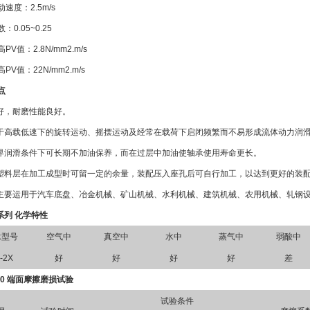
速度：2.5m/s
：0.05~0.25
PV值：2.8N/mm2.m/s
PV值：22N/mm2.m/s
点
载好，耐磨性能良好。
用于高载低速下的旋转运动、摇摆运动及经常在载荷下启闭频繁而不易形成流体动力润
边界润滑条件下可长期不加油保养，而在过层中加油使轴承使用寿命更长。
面塑料层在加工成型时可留一定的余量，装配压入座孔后可自行加工，以达到更好的装
品主要运用于汽车底盘、冶金机械、矿山机械、水利机械、建筑机械、农用机械、轧钢
X系列 化学特性
承型号
空气中
真空中
水中
蒸气中
弱酸中
-2X
好
好
好
好
差
10 端面摩擦磨损试验
试验条件