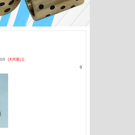
810
[关闭窗口]
0