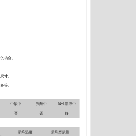
滑的场合。
配尺寸。
设备等。
中酸中
强酸中
碱性溶液中
否
否
好
最终温度
最终磨损量