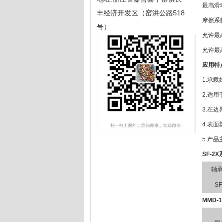
最高滑动
丰经济开发区（窑洪公路518
摩擦系数
号）
允许最高
允许最高
应用特
1.承
2.适
3.在
4.表
5.产
SF-2
轴
SF
MMD-