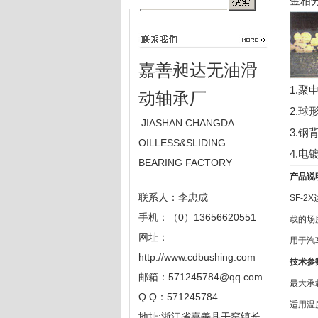
金相
嘉善昶达无油滑
1.聚
动轴承厂
2.球形
JIASHAN CHANGDA
3.钢背
OILLESS&SLIDING
4.电
BEARING FACTORY
产品说
联系人：李忠成
SF-
手机：（0）13656620551
载的场
网址：
用于汽
http://www.cdbushing.com
技术参
邮箱：
571245784@qq.com
最大承载
Q Q：571245784
适用温度
地址:浙江省嘉善县干窑镇长