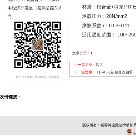
材质：铝合金+填充PTF
丰经济开发区（窑洪公路518
承载压力：20
N/mm2
号）
摩擦系数μ：0.03~0.20
适用温度范围：-100~25
文章分页：
1
上一篇文章：
暂无
下一篇文章：
FD-AL-1铝塑直线轴承
友情链接：
版权所有：
嘉善昶达无油滑动轴
浙