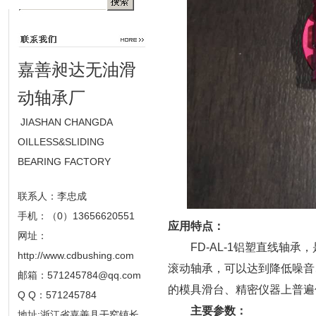
嘉善昶达无油滑
动轴承厂
JIASHAN CHANGDA
OILLESS&SLIDING
BEARING FACTORY
联系人：李忠成
手机：（0）13656620551
应用特点：
网址：
FD-AL-1铝塑直线轴承
http://www.cdbushing.com
滚动轴承，可以达到降低噪音
邮箱：
571245784@qq.com
的模具滑台、精密仪器上普遍
Q Q：571245784
主要参数：
地址:浙江省嘉善县干窑镇长